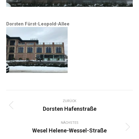
Dorsten Fürst-Leopold-Allee
Project
navigation
ZURÜCK
Previous
Dorsten Hafenstraße
project:
NÄCHSTES
Next
Wesel Helene-Wessel-Straße
project: